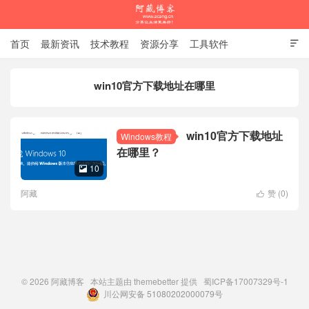
首页
最新资讯
技术教程
资源分享
工具软件

杂谈随笔
win10官方下载地址在哪里
阿藏博客
win10官方下载地址
Windows教程
在哪里？
10

阿藏
赞 (
0
)

© 2026
阿藏博客
本站主题由
themebetter
提供
蜀ICP备17007329号-1
川公网安备 51080202000079号