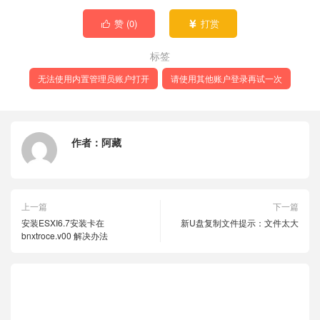
赞 (
0
)
打赏


标签
无法使用内置管理员账户打开
请使用其他账户登录再试一次
作者：
阿藏
上一篇
下一篇
安装ESXI6.7安装卡在
新U盘复制文件提示：文件太大
bnxtroce.v00 解决办法