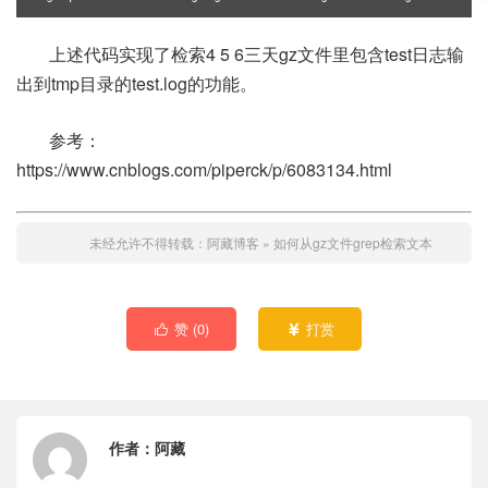
上述代码实现了检索4 5 6三天gz文件里包含test日志输
出到tmp目录的test.log的功能。
参考：
https://www.cnblogs.com/piperck/p/6083134.html
未经允许不得转载：
阿藏博客
»
如何从gz文件grep检索文本
赞 (
0
)
打赏


作者：
阿藏