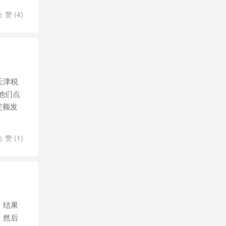
赞 (
4
)

天津税
他们点
津定额发
赞 (
1
)

，结果
。然后