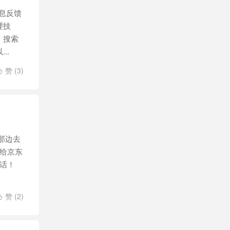
信息反馈
理技
。搜索
..
赞 (
3
)

那边去
，给京东
话！
赞 (
2
)
