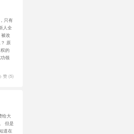
，只有
新人全
，被改
？ 原
维权的
成功领
赞 (
5
)

费给大
。 但是
知道在