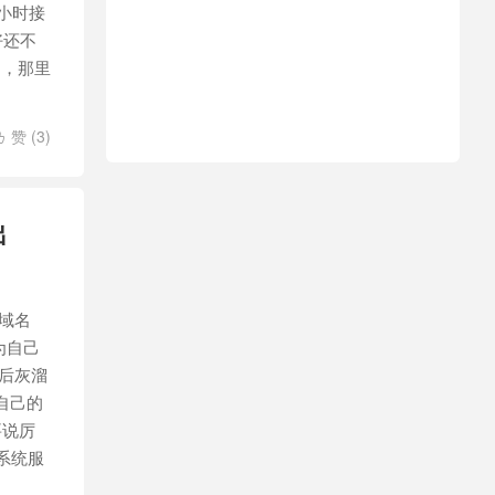
2小时接
好还不
内，那里
赞 (
3
)

出
域名
为自己
后灰溜
自己的
要说厉
系统服