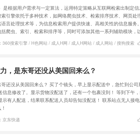
ngine）是根据用户需求与一定算法，运用特定策略从互联网检索出制定
搜索引擎依托于多种技术，如网络爬虫技术、检索排序技术、网页处
然语言处理技术等，为信息检索用户提供快速、高相关性的信息服务
括爬虫、索引、检索和排序等，同时可添加其他一系列辅助模块，以.
：
360搜索引擎
/
H色网站
/
成人H网
/
成人H网站
/
成人网站
/
搜狗搜索
力，是东哥还没从美国回来么？
东哥还没从美国回来么？ 买了个镜头，早上显示配送中，急忙到公司
送信息修改了。显示货物没配送了，还有一个包裹没到！ 等到下午
显示有人配送，结果联系配送人员却告知没配送！ 联系站点无人接电
么！
：
京东快递