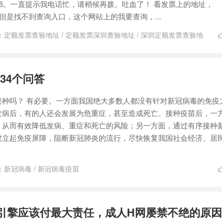
2366。一直提示我电话忙，请稍候再拨。吐血了！ 看发票上的地址，
.gov.cn 但是找不到查询入口，这个网站上的我要查询，...
：
定额发票查验地址
/
定额发票深圳查验地址
/
深圳定额发票查验地
34个问答
接种吗？ 有必要。一方面我国绝大多数人都没有针对新冠病毒的免疫
发病后，有的人还会发展为危重症，甚至造成死亡。接种疫苗后，一
，从而有效降低发病、重症和死亡的风险；另一方面，通过有序接种
建立起免疫屏障，阻断新冠肺炎的流行，尽快恢复我国社会经济、居
：
新冠病毒
/
新冠病毒疫苗
索引擎应该付最大责任，成人H网屡禁不绝的原因