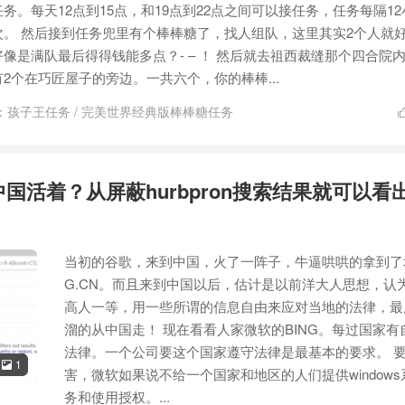
务。每天12点到15点，和19点到22点之间可以接任务，任务每隔1
。 然后接到任务兜里有个棒棒糖了，找人组队，这里其实2个人就
像是满队最后得得钱能多点？- – ！ 然后就去祖西裁缝那个四合院
2个在巧匠屋子的旁边。一共六个，你的棒棒...
：
孩子王任务
/
完美世界经典版棒棒糖任务
在中国活着？从屏蔽hurbpron搜索结果就可以看
当初的谷歌，来到中国，火了一阵子，牛逼哄哄的拿到了
G.CN。而且来到中国以后，估计是以前洋大人思想，认
高人一等，用一些所谓的信息自由来应对当地的法律，最
溜的从中国走！ 现在看看人家微软的BING。每过国家有
法律。一个公司要这个国家遵守法律是最基本的要求。 
1

害，微软如果说不给一个国家和地区的人们提供windows
务和使用授权。...