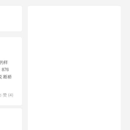
的样
876
蜕 断桥
赞 (
4
)
