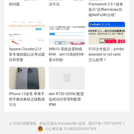
的问题
决方法
Framework 3.5.1或者
提示“启用windows功
能NetFx3时出错”
Apsara Clouder云计
WIN10 系统设置秒级
打印文件提示：printer
算专项技能认证考试题
时钟，win10系统时钟
selected is not valid
目和答案
显示到秒
怎么处理？
iPhone 13发售 苹果手
dell R720 iDRAC配置
把手教你换机迁移数据
远程访问管理和配置
方法
IPMI
© 2026
阿藏博客
本站主题由
themebetter
提供
蜀ICP备17007329号-1
川公网安备 51080202000079号