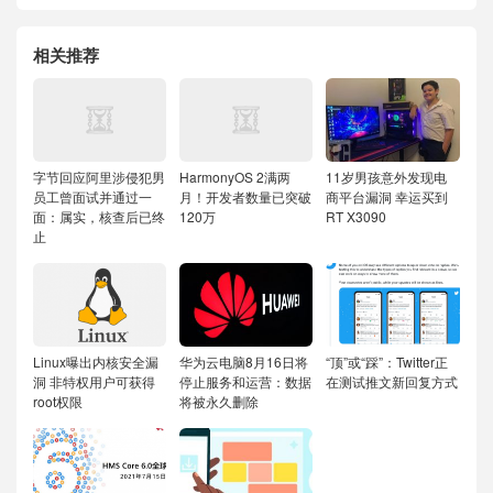
相关推荐
字节回应阿里涉侵犯男
HarmonyOS 2满两
11岁男孩意外发现电
员工曾面试并通过一
月！开发者数量已突破
商平台漏洞 幸运买到
面：属实，核查后已终
120万
RT X3090
止
Linux曝出内核安全漏
华为云电脑8月16日将
“顶”或“踩”：Twitter正
洞 非特权用户可获得
停止服务和运营：数据
在测试推文新回复方式
root权限
将被永久删除