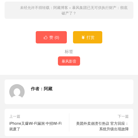
未经允许不得转载：
阿藏博客
»
暴风集团已无可供执行财产：彻底
破产了？
赞 (
0
)
打赏


标签
暴风影音
作者：
阿藏
上一篇
下一篇
iPhone又爆Wi-Fi漏洞 中招Wi-Fi
美团外卖崩溃引热议 官方回应：
就废了
系统升级出现故障