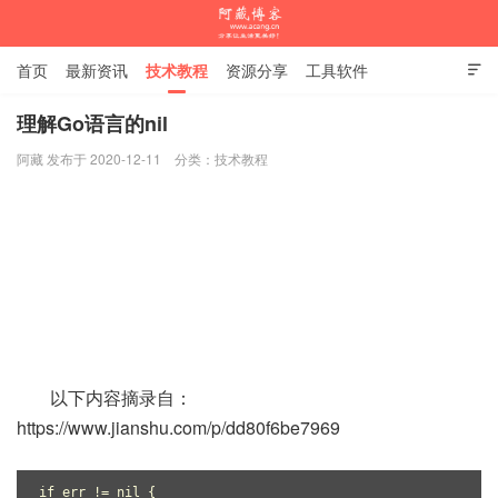
首页
最新资讯
技术教程
资源分享
工具软件

杂谈随笔
理解Go语言的nil
阿藏 发布于 2020-12-11
分类：
技术教程
阿藏博客
以下内容摘录自：
https://www.jianshu.com/p/dd80f6be7969
if err != nil {