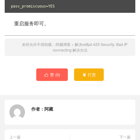
pasv_promiscuous=YES
重启服务即可。
未经允许不得转载：
阿藏博客
»
解决vsftpd 425 Security: Bad IP
connecting 解决办法
赞 (
0
)
打赏


作者：
阿藏
上一篇
下一篇