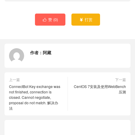
赞 (
0
)
打赏


作者：
阿藏
上一篇
下一篇
ConnectBot Key exchange was
CentOS 7安装及使用WebBench
not finished, connection is
压测
closed. Cannot negotiate,
proposal do not match. 解决办
法