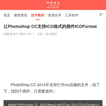
首页
最新资讯
技术教程
资源分享
工具软件

杂谈随笔
让Photoshop CC支持ICO格式的插件ICOFormat
阿藏 发布于 2020-12-11
分类：
技术教程
阿藏博客
PhotoShop CC 2014不支持打开ico后缀的文件，找了
下，找到个插件，只需要放到：
Adobe\Photoshop CC 2014\Required\Plug-Ins\File\Formats\