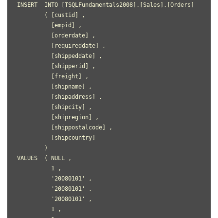
INSERT  INTO [TSQLFundamentals2008].[Sales].[Orders]
        ( [custid] ,
          [empid] ,
          [orderdate] ,
          [requireddate] ,
          [shippeddate] ,
          [shipperid] ,
          [freight] ,
          [shipname] ,
          [shipaddress] ,
          [shipcity] ,
          [shipregion] ,
          [shippostalcode] ,
          [shipcountry]
        )
VALUES  ( NULL ,
          1 ,
          '20080101' ,
          '20080101' ,
          '20080101' ,
          1 ,