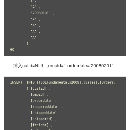
          1 ,
          'A' ,
          '20080101' ,
          'A' ,
          'A' ,
          'A' ,
          'A'
        )
GO
插入cutid=NULL,empid=1,orderdate=‘20080201’
INSERT  INTO [TSQLFundamentals2008].[Sales].[Orders]
        ( [custid] ,
          [empid] ,
          [orderdate] ,
          [requireddate] ,
          [shippeddate] ,
          [shipperid] ,
          [freight] ,