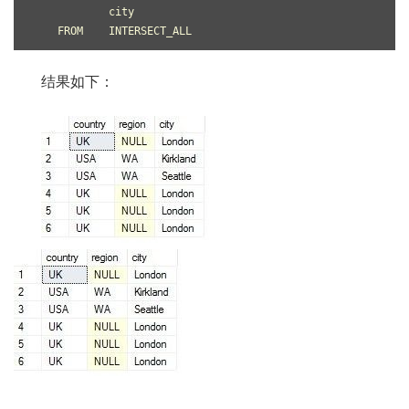
            city
    FROM    INTERSECT_ALL
结果如下：