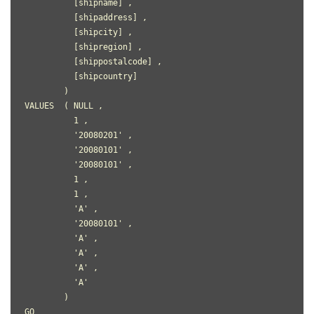
          [shipname] ,
          [shipaddress] ,
          [shipcity] ,
          [shipregion] ,
          [shippostalcode] ,
          [shipcountry]
        )
VALUES  ( NULL ,
          1 ,
          '20080201' ,
          '20080101' ,
          '20080101' ,
          1 ,
          1 ,
          'A' ,
          '20080101' ,
          'A' ,
          'A' ,
          'A' ,
          'A'
        )
GO