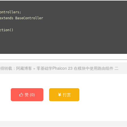
ontrollers;
extends BaseController
ction()
不得转载：
阿藏博客
»
零基础学Phalcon 23 在模块中使用路由组件 二
赞 (
0
)
打赏

