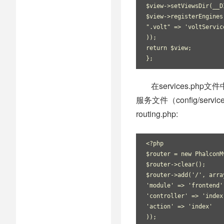
$view->setViewsDir(__D
$view->registerEngines
".volt" => 'voltServic
));
return $view;
};
在services.ph
服务文件（config/serv
routing.php:
<?php
$router = new PhalconM
$router->clear();
$router->add('/', arra
'module' => 'frontend'
'controller' => 'index
'action' => 'index'
));