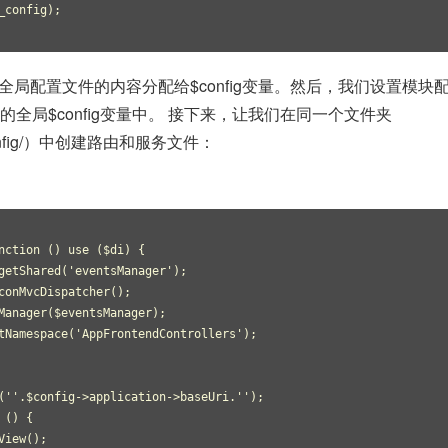
_config);
全局配置文件的内容分配给$config变量。然后，我们设置模块
全局$config变量中。 接下来，让我们在同一个文件夹
d/Config/）中创建路由和服务文件：
nction () use ($di) {
getShared('eventsManager');
conMvcDispatcher();
Manager($eventsManager);
tNamespace('AppFrontendControllers');
(''.$config->application->baseUri.'');
 () {
View();