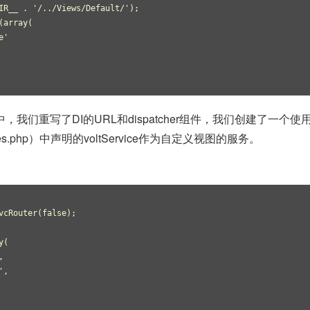
IR__ . '/../Views/Default/');
(array(
e'
p文件中，我们重写了DI的URL和dispatcher组件，我们创建了一个使
ices.php）中声明的voltService作为自定义视图的服务。
vcRouter(false);
y(
,
',