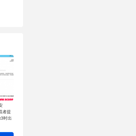
安
.1或者提
Fx3时出