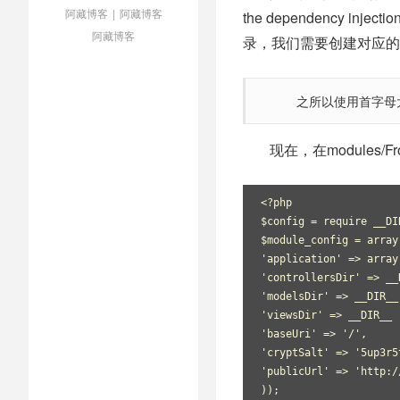
阿藏博客
|
阿藏博客
the dependency i
阿藏博客
录，我们需要创建对应的文件。
之所以使用首字母
现在，在modules/F
<?php
$config = require __DI
$module_config = array
'application' => array
'controllersDir' => __
'modelsDir' => __DIR__
'viewsDir' => __DIR__ 
'baseUri' => '/',
'cryptSalt' => '5up3r5
'publicUrl' => 'http:/
));