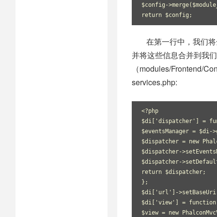
$config->merge($module
return $config;
在第一行中，我们将
并将这些信息合并到我们的
（modules/Fronten
services.php:
<?php
$di['dispatcher'] = fu
$eventsManager = $di->
$dispatcher = new Phal
$dispatcher->setEvents
$dispatcher->setDefaul
return $dispatcher;
};
$di['url']->setBaseUri
$di['view'] = function
$view = new PhalconMvc