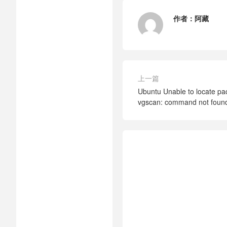
作者：
阿藏
上一篇
Ubuntu Unable to locate p
vgscan: command not f