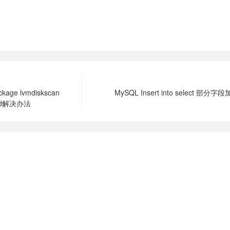
ackage lvmdiskscan
MySQL Insert into select 部分
ound解决办法