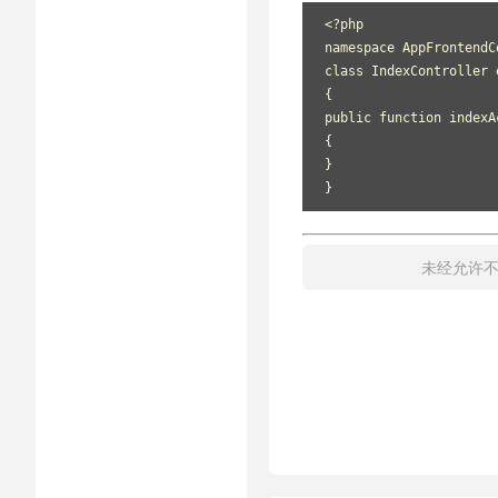
<?php
namespace AppFrontendC
class IndexController 
{
public function indexA
{
}
}
未经允许