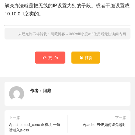
解决办法就是把无线的IP设置为别的子段。或者干脆设置成
10.10.0.1之类的。
未经允许不得转载：
阿藏博客
»
360wifi小度wifi使用后无法访问内网
赞 (
0
)
打赏


作者：
阿藏
上一篇
下一篇
Apache mod_concatx模块 一句
Apache-PHP如何避免超时
话引入js|css