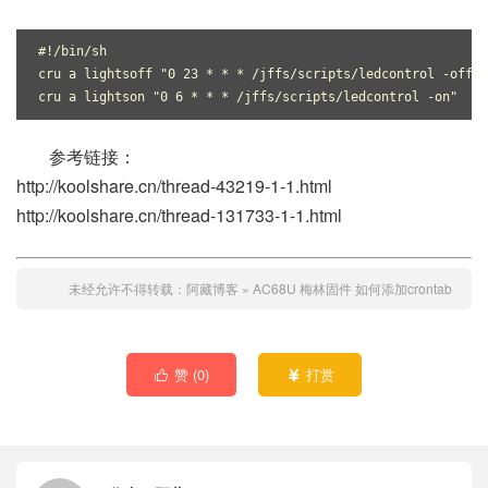
#!/bin/sh
cru a lightsoff "0 23 * * * /jffs/scripts/ledcontrol -off"
cru a lightson "0 6 * * * /jffs/scripts/ledcontrol -on"
参考链接：
http://koolshare.cn/thread-43219-1-1.html
http://koolshare.cn/thread-131733-1-1.html
未经允许不得转载：
阿藏博客
»
AC68U 梅林固件 如何添加crontab
赞 (
0
)
打赏

