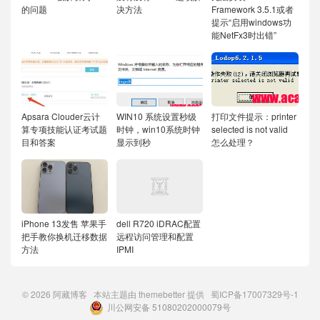
的问题
决方法
Framework 3.5.1或者
提示“启用windows功
能NetFx3时出错”
Apsara Clouder云计
WIN10 系统设置秒级
打印文件提示：printer
算专项技能认证考试题
时钟，win10系统时钟
selected is not valid
目和答案
显示到秒
怎么处理？
iPhone 13发售 苹果手
dell R720 iDRAC配置
把手教你换机迁移数据
远程访问管理和配置
方法
IPMI
© 2026
阿藏博客
本站主题由
themebetter
提供
蜀ICP备17007329号-1
川公网安备 51080202000079号