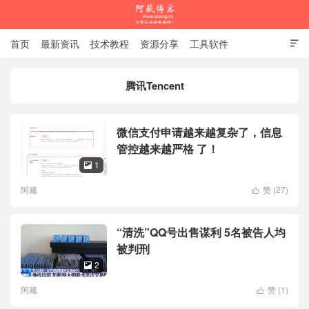
首页
最新资讯
技术教程
资源分享
工具软件

杂谈随笔
腾讯Tencent
阿藏博客
微信支付申请越来越复杂了，信息
管控越来越严格 了！
1

阿藏
赞 (
27
)

“清洗”QQ号出售谋利 5名被告人均
被判刑
2

阿藏
赞 (
1
)
