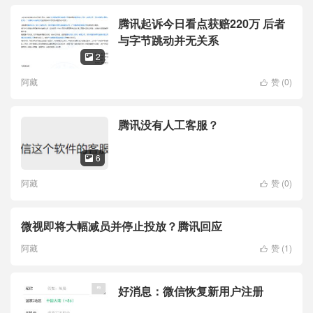
腾讯起诉今日看点获赔220万 后者
与字节跳动并无关系
2

阿藏
赞 (
0
)

腾讯没有人工客服？
6

阿藏
赞 (
0
)

微视即将大幅减员并停止投放？腾讯回应
阿藏
赞 (
1
)

好消息：微信恢复新用户注册