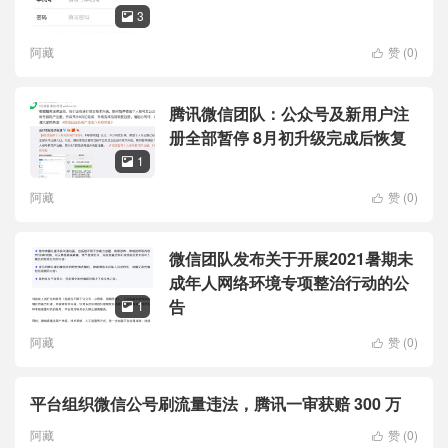
3

阿藏
赞 (
0
)

腾讯微信团队：公众号及新用户注
册全部暂停 8月初升级完成后恢复
1

阿藏
赞 (
0
)

微信团队发布关于开展2021暑期未
成年人网络环境专项整治行动的公
告
1

阿藏
赞 (
0
)

平台组织微信公号刷流量违法，腾讯一审获赔 300 万
阿藏
赞 (
0
)
