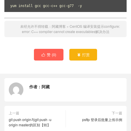
yum install gcc gcc-c++ gcc-g77  -y
未经允许不得转载：
阿藏博客
»
CentOS 编译安装提示configure:
error: C++ compiler cannot create executables解决办法
赞 (
0
)
打赏


作者：
阿藏
上一篇
下一篇
git push origin与git push -u
psftp 登录后批量上传示例
origin master的区别【转】