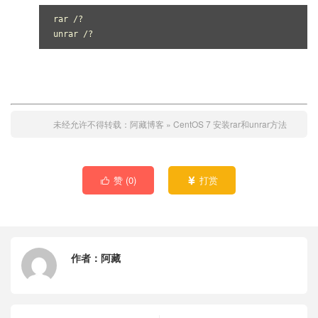
rar /?

unrar /?
未经允许不得转载：
阿藏博客
»
CentOS 7 安装rar和unrar方法
赞 (
0
)
打赏


作者：
阿藏