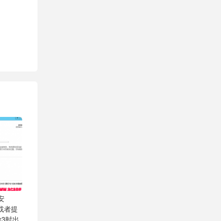
安
.1或者提
Fx3时出