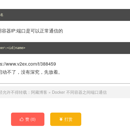
器名
容器IP:端口是可以正常通信的
ner:<id|name>
/www.v2ex.com/t/388459
启动不了，没有深究，先放着。
经允许不得转载：
阿藏博客
»
Docker 不同容器之间端口通信
赞 (
0
)
打赏

