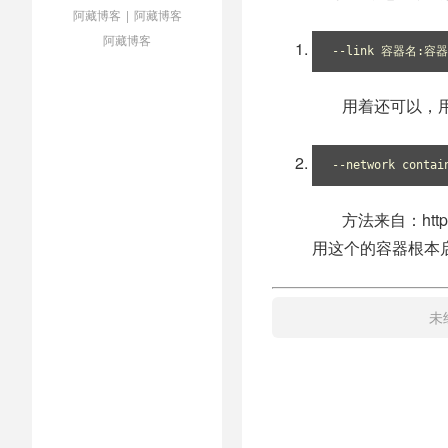
阿藏博客
|
阿藏博客
阿藏博客
--link 容器名:容
用着还可以，用
--network contai
方法来自：https:/
用这个的容器根本
未