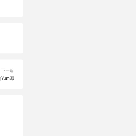
下一篇
5的Yum源