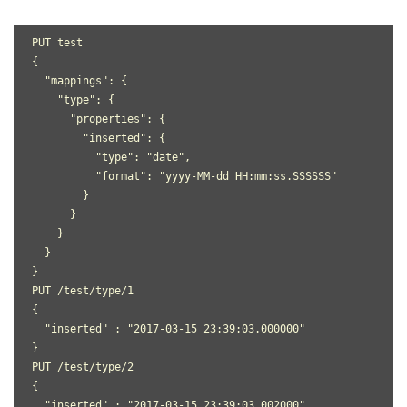
PUT test

{

  "mappings": {

    "type": {

      "properties": {

        "inserted": {

          "type": "date",

          "format": "yyyy-MM-dd HH:mm:ss.SSSSSS"

        }

      }

    }

  }

}

PUT /test/type/1

{

  "inserted" : "2017-03-15 23:39:03.000000"

}

PUT /test/type/2

{

  "inserted" : "2017-03-15 23:39:03.002000"
