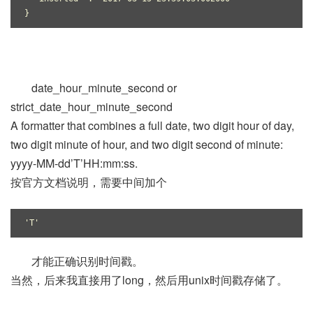
}
date_hour_minute_second or
strict_date_hour_minute_second
A formatter that combines a full date, two digit hour of day,
two digit minute of hour, and two digit second of minute:
yyyy-MM-dd’T’HH:mm:ss.
按官方文档说明，需要中间加个
'T'
才能正确识别时间戳。
当然，后来我直接用了long，然后用unix时间戳存储了。