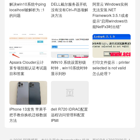
解决win10系统中ping
DELL戴尔服务器开机
阿里云 Windows实例
localhost被解析为 ::1
没有没有Ctrl+R选项解
无法安装.NET
的问题
决方法
Framework 3.5.1或者
提示“启用windows功
能NetFx3时出错”
Apsara Clouder云计
WIN10 系统设置秒级
打印文件提示：printer
算专项技能认证考试题
时钟，win10系统时钟
selected is not valid
目和答案
显示到秒
怎么处理？
iPhone 13发售 苹果手
dell R720 iDRAC配置
把手教你换机迁移数据
远程访问管理和配置
方法
IPMI
© 2026
阿藏博客
本站主题由
themebetter
提供
蜀ICP备17007329号-1