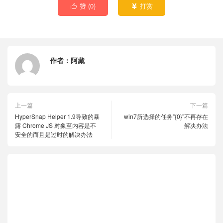
赞 (
0
)
打赏


作者：
阿藏
上一篇
下一篇
HyperSnap Helper 1.9导致的暴
win7所选择的任务”{0}”不再存在
露 Chrome JS 对象至内容是不
解决办法
安全的而且是过时的解决办法