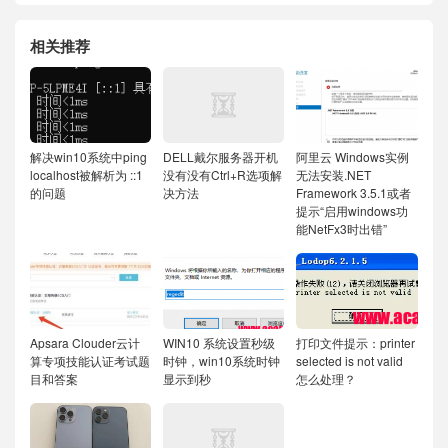
相关推荐
解决win10系统中ping
DELL戴尔服务器开机
阿里云 Windows实例
localhost被解析为 ::1
没有没有Ctrl+R选项解
无法安装.NET
的问题
决方法
Framework 3.5.1或者
提示“启用windows功
能NetFx3时出错”
Apsara Clouder云计
WIN10 系统设置秒级
打印文件提示：printer
算专项技能认证考试题
时钟，win10系统时钟
selected is not valid
目和答案
显示到秒
怎么处理？