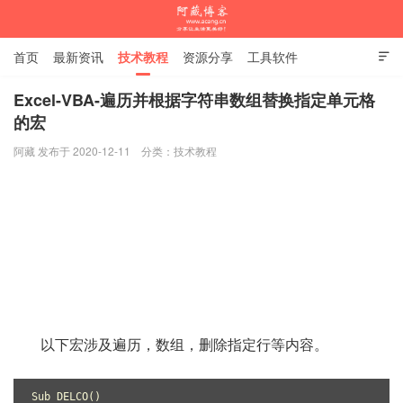
首页
最新资讯
技术教程
资源分享
工具软件

杂谈随笔
Excel-VBA-遍历并根据字符串数组替换指定单元格
的宏
阿藏博客
阿藏 发布于 2020-12-11
分类：
技术教程
以下宏涉及遍历，数组，删除指定行等内容。
Sub DELCO()
