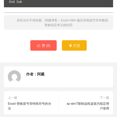
End Sub
未经允许不得转载：
阿藏博客
»
Excel-VBA-遍历并根据字符串数组
替换指定单元格的宏
赞 (
0
)
打赏


作者：
阿藏
上一篇
下一篇
Excel-替换星号等特殊符号的办
xp-win7限制远程桌面为指定用
法
户使用