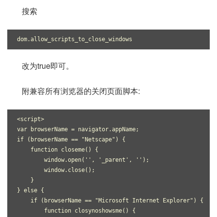
搜索
dom.allow_scripts_to_close_windows
改为true即可。
附兼容所有浏览器的关闭页面脚本:
<script>

var browserName = navigator.appName;

if (browserName == "Netscape") {

    function closeme() {

        window.open('', '_parent', '');

        window.close();

    }

} else {

    if (browserName == "Microsoft Internet Explorer") {

        function closynoshowsme() {
