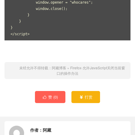
            window.opener = "whocares";

            window.close();

        }

    }

}

</script>
未经允许不得转载：
阿藏博客
»
Firefox-允许JavaScript关闭当前窗
口的操作办法
赞 (
0
)
打赏


作者：
阿藏