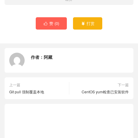
赞 (
0
)
打赏


作者：
阿藏
上一篇
下一篇
Git pull 强制覆盖本地
CentOS yum检查已安装软件