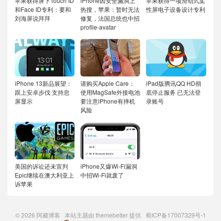
苹果获得屏下Touch ID
iPhone因安全漏洞上
苹果获得一项滑动式柔
和Face ID专利：要和
热搜，苹果：暂时无法
性屏电子设备设计专利
刘海屏说拜拜
修复，法国总统也中招
profile-avatar
iPhone 13新品展望：
请购买Apple Care：
iPad版腾讯QQ HD彻
跟上安卓步伐 支持息
使用MagSafe外接电池
底停止服务 已无法登
屏显示
要注意iPhone有摔机
录账号
风险
美国的诉讼还未宣判
iPhone又爆Wi-Fi漏洞
Epic继续在澳大利亚上
中招Wi-Fi就废了
诉苹果
© 2026
阿藏博客
本站主题由
themebetter
提供
蜀ICP备17007329号-1