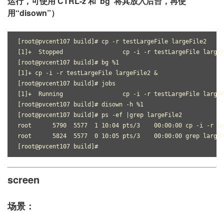
运行，可使用 CTRL-z 和“bg”将其放入后台，再使
用“disown”）
[root@pvcent107 build]# cp -r testLargeFile largeFile2
[1]+  Stopped                 cp -i -r testLargeFile largeF
[root@pvcent107 build]# bg %1
[1]+ cp -i -r testLargeFile largeFile2 &
[root@pvcent107 build]# jobs
[1]+  Running                 cp -i -r testLargeFile largeF
[root@pvcent107 build]# disown -h %1
[root@pvcent107 build]# ps -ef |grep largeFile2
root      5790  5577  1 10:04 pts/3    00:00:00 cp -i -r te
root      5824  5577  0 10:05 pts/3    00:00:00 grep largeF
[root@pvcent107 build]#
screen
场景：