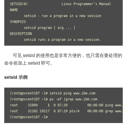
SETSID(8)                 Linux Programmer’s Manual        
NAME
       setsid - run a program in a new session
SYNOPSIS
       setsid program [ arg ... ]
DESCRIPTION
       setsid runs a program in a new session.
可见 setsid 的使用也是非常方便的，也只需在要处理的
命令前加上 setsid 即可。
setsid 示例
[root@pvcent107 ~]# setsid ping www.ibm.com
[root@pvcent107 ~]# ps -ef |grep www.ibm.com
root     31094     
1
  0 07:28          00:00:00 ping www.ib
root     31102 29217  0 07:29 pts/4    00:00:00 grep www.ib
[root@pvcent107 ~]#