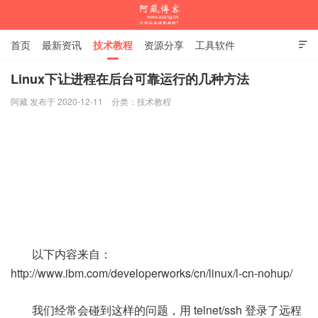
首页
最新资讯
技术教程
资源分享
工具软件

杂谈随笔
Linux下让进程在后台可靠运行的几种方法
阿藏 发布于 2020-12-11
分类：
技术教程
阿藏博客
以下内容来自：
http://www.ibm.com/developerworks/cn/linux/l-cn-nohup/
我们经常会碰到这样的问题，用 telnet/ssh 登录了远程