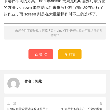
来选择不同的方案。nohup/setsid 无疑是临时需要时最方便
的方法，disown 能帮助我们来事后补救当前已经在运行了
的作业，而 screen 则是在大批量操作时不二的选择了。
未经允许不得转载：
阿藏博客
»
Linux下让进程在后台可靠运行的几
种方法
赞 (
0
)
打赏


作者：
阿藏
上一篇
下一篇
Nginx 目录设置访问验证的用户
如何用十条命令在一分钟内检查