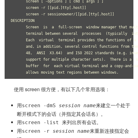
       screen [ -options ] [ cmd [ args ] ]
       screen -r [[pid.]tty[.host]]
       screen -r sessionowner/[[pid.]tty[.host]]
DESCRIPTION
       Screen  is  a  full-screen  window manager that mult
       terminal between several  processes  (typically  int
       Each  virtual  terminal provides the functions of a 
       and, in addition, several control functions from the
       48,  ANSI  X3.64)  and ISO 2022 standards (e.g. inse
       support for multiple character sets).  There is a  s
       buffer  for  each virtual terminal and a copy-and-pa
       allows moving text regions between windows.
使用 screen 很方便，有以下几个常用选项：
用
来建立一个处于
screen -dmS
session name
断开模式下的会话（并指定其会话名）。
用
来列出所有会话。
screen -list
用
来重新连接指定会
screen -r
session name