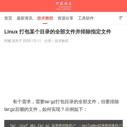
首页
最新资讯
技术教程
资源分享
工具软件

杂谈随笔
Linux 打包某个目录的全部文件并排除指定文件
阿藏 发布于 2020-12-11
分类：
技术教程
阿藏博客
有个需求，需要tar gz打包目录的全部文件，但要排除
tar.gz后缀的文件，如何实现？示例如下：
tar -zcvf abc.tar.gz 目录绝对路径/* --exclude=目录绝对路径/*.g