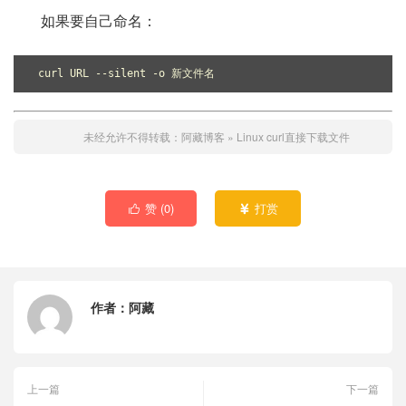
如果要自己命名：
 curl URL --silent -o 新文件名
未经允许不得转载：
阿藏博客
»
Linux curl直接下载文件
赞 (
0
)
打赏


作者：
阿藏
上一篇
下一篇