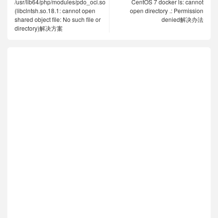
/usr/lib64/php/modules/pdo_oci.so
CentOS 7 docker ls: cannot
(libclntsh.so.18.1: cannot open
open directory .: Permission
shared object file: No such file or
denied解决办法
directory)解决方案