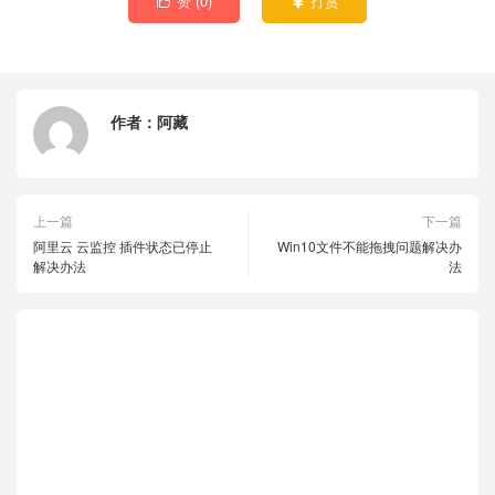
赞 (
0
)
打赏


作者：
阿藏
上一篇
下一篇
阿里云 云监控 插件状态已停止
Win10文件不能拖拽问题解决办
解决办法
法