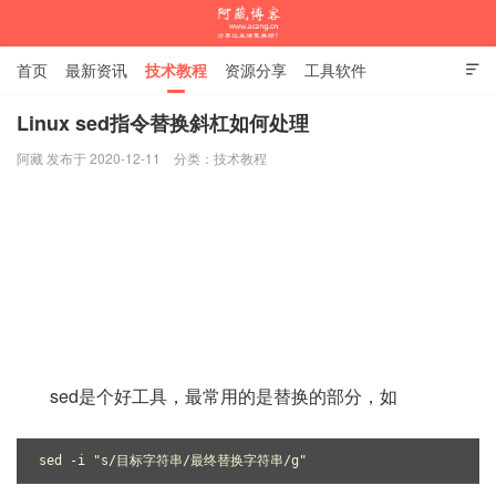
首页
最新资讯
技术教程
资源分享
工具软件

杂谈随笔
Linux sed指令替换斜杠如何处理
阿藏 发布于 2020-12-11
分类：
技术教程
阿藏博客
sed是个好工具，最常用的是替换的部分，如
sed -i "s/目标字符串/最终替换字符串/g"