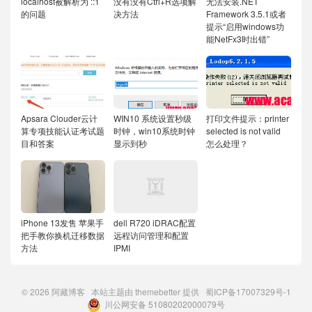
localhost被解析为 ::1
没有没有Ctrl+R选项解
无法安装.NET
的问题
决方法
Framework 3.5.1或者
提示“启用windows功
能NetFx3时出错”
Apsara Clouder云计
WIN10 系统设置秒级
打印文件提示：printer
算专项技能认证考试题
时钟，win10系统时钟
selected is not valid
目和答案
显示到秒
怎么处理？
iPhone 13发售 苹果手
dell R720 iDRAC配置
把手教你换机迁移数据
远程访问管理和配置
方法
IPMI
© 2026
阿藏博客
本站主题由
themebetter
提供
蜀ICP备17007329号-1
川公网安备 51080202000079号