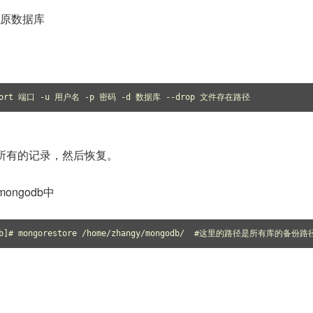
e还原数据库
 --port 端口 -u 用户名 -p 密码 -d 数据库 --drop 文件存在路径 
除所有的记录，然后恢复。
ongodb中
godb]# mongorestore /home/zhangy/mongodb/  #这里的路径是所有库的备份路