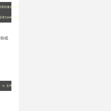
这个数据库的备份路径 
ank还有tank_new数据库中
备份或
v -o 文件名 