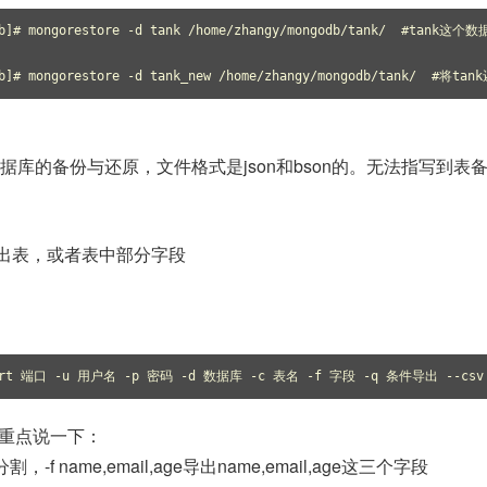
odb]# mongorestore -d tank /home/zhangy/mongodb/tank/  #tank
db]# mongorestore -d tank_new /home/zhangy/mongodb/tank/  #将t
库的备份与还原，文件格式是json和bson的。无法指写到表
rt导出表，或者表中部分字段
--port 端口 -u 用户名 -p 密码 -d 数据库 -c 表名 -f 字段 -q 条件导出 --cs
重点说一下：
f name,email,age导出name,email,age这三个字段