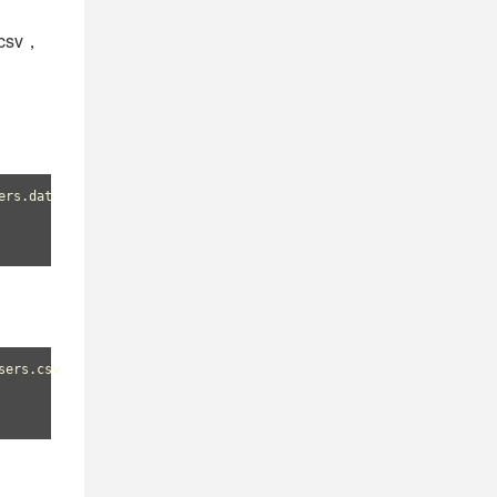
sv，
ers.dat 
sers.csv 