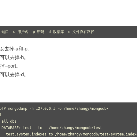
port 端口 -u 用户名 -p 密码 -d 数据库 -o 文件存在路径 
去掉-u和-p。
可以去掉-h。
–port。
可以去掉-d。
b]# mongodump -h 127.0.0.1 -o /home/zhangy/mongodb/ 
1 
 all dbs 
 DATABASE: test   to   /home/zhangy/mongodb/test 
   test.system.indexes to /home/zhangy/mongodb/test/system.index