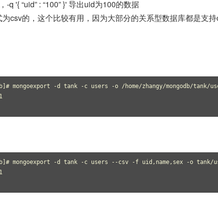
 “uid” : “100” }' 导出uid为100的数据
格式为csv的，这个比较有用，因为大部分的关系型数据库都是支持c
b]# mongoexport -d tank -c users -o /home/zhangy/mongodb/tank/us
1 
b]# mongoexport -d tank -c users --csv -f uid,name,sex -o tank/u
1 