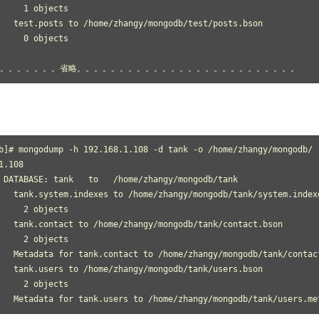
     1 objects 
   test.posts to /home/zhangy/mongodb/test/posts.bson 
     0 objects 
。。。。。。。省略。。。。。。。。。。。。。。。。。。。。。。。。。。 
b]# mongodump -h 192.168.1.108 -d tank -o /home/zhangy/mongodb/ 
1.108 
 DATABASE: tank   to   /home/zhangy/mongodb/tank 
   tank.system.indexes to /home/zhangy/mongodb/tank/system.index
     2 objects 
   tank.contact to /home/zhangy/mongodb/tank/contact.bson 
     2 objects 
   Metadata for tank.contact to /home/zhangy/mongodb/tank/contac
   tank.users to /home/zhangy/mongodb/tank/users.bson 
     2 objects 
   Metadata for tank.users to /home/zhangy/mongodb/tank/users.me