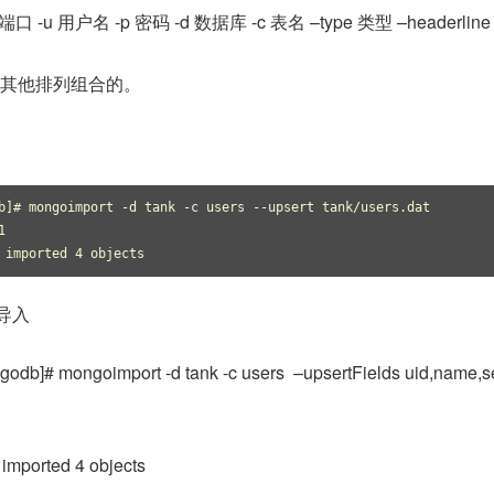
ort 端口 -u 用户名 -p 密码 -d 数据库 -c 表名 –type 类型 –headerline
其他排列组合的。
b]# mongoimport -d tank -c users --upsert tank/users.dat 
1 
 imported 4 objects
导入
godb]# mongoimport -d tank -c users –upsertFields uid,name,
imported 4 objects