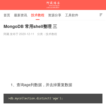
首页
最新资讯
技术教程
资源分享
工具软件

杂谈随笔
MongoDB 常用shell整理 三
阿藏 发布于 2020-12-11
分类：
技术教程
阿藏博客
1、查询age列数据，并去掉重复数据
>db.mycollection.distinct('age');