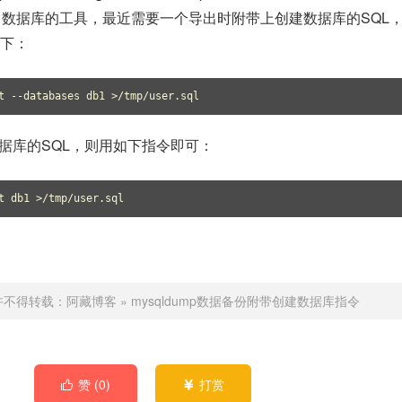
的导出数据库的工具，最近需要一个导出时附带上创建数据库的SQL
下：
t --databases db1 >/tmp/user.sql
据库的SQL，则用如下指令即可：
t db1 >/tmp/user.sql
许不得转载：
阿藏博客
»
mysqldump数据备份附带创建数据库指令
赞 (
0
)
打赏

