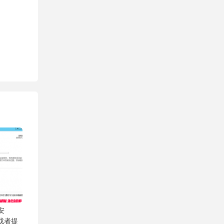
安
.1或者提