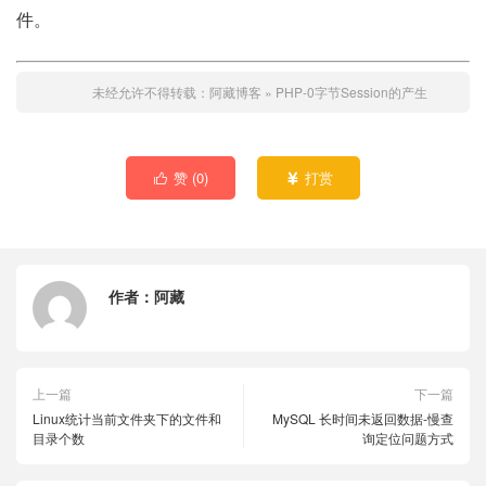
件。
未经允许不得转载：
阿藏博客
»
PHP-0字节Session的产生
赞 (
0
)
打赏


作者：
阿藏
上一篇
下一篇
Linux统计当前文件夹下的文件和
MySQL 长时间未返回数据-慢查
目录个数
询定位问题方式