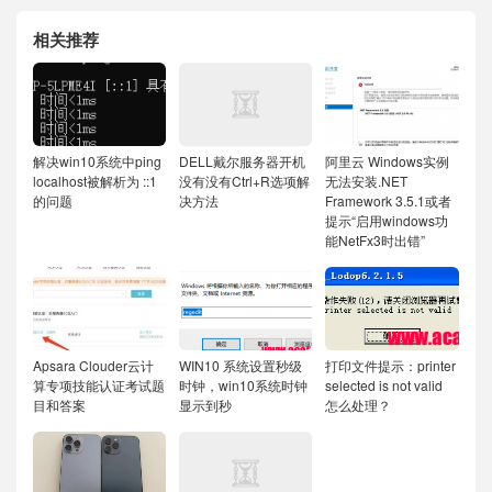
相关推荐
解决win10系统中ping
DELL戴尔服务器开机
阿里云 Windows实例
localhost被解析为 ::1
没有没有Ctrl+R选项解
无法安装.NET
的问题
决方法
Framework 3.5.1或者
提示“启用windows功
能NetFx3时出错”
Apsara Clouder云计
WIN10 系统设置秒级
打印文件提示：printer
算专项技能认证考试题
时钟，win10系统时钟
selected is not valid
目和答案
显示到秒
怎么处理？