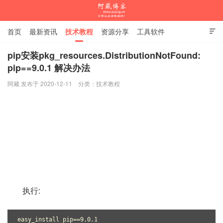
首页
最新资讯
技术教程
资源分享
工具软件

杂谈随笔
pip安装pkg_resources.DistributionNotFound:
pip==9.0.1 解决办法
阿藏博客
阿藏 发布于 2020-12-11
分类：
技术教程
执行:
easy_install pip==9.0.1