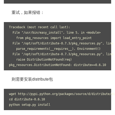
重试，如果报错：
Traceback (most recent call last):
  File "/usr/bin/easy_install", line 5, in <module>
    from pkg_resources import load_entry_point
  File "/opt/soft/distribute-0.7.3/pkg_resources.py", line 
    parse_requirements(__requires__), Environment()
  File "/opt/soft/distribute-0.7.3/pkg_resources.py", line 
    raise DistributionNotFound(req)
pkg_resources.DistributionNotFound: distribute==0.6.10
则需要安装distribute包
wget http://pypi.python.org/packages/source/d/distribute/di
cd distribute-0.6.10
python setup.py install