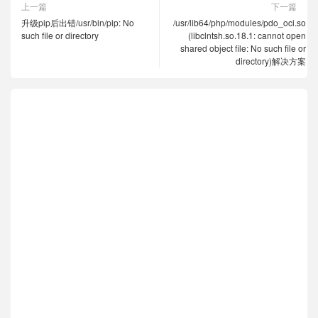
上一篇
下一篇
升级pip后出错/usr/bin/pip: No
/usr/lib64/php/modules/pdo_oci.so
such file or directory
(libclntsh.so.18.1: cannot open
shared object file: No such file or
directory)解决方案