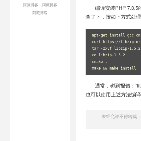
阿藏博客
|
阿藏博客
编译安装PHP 7.3.5的时候，
阿藏博客
查了下，按如下方式处理
apt-get install gcc cma
curl https://libzip.or
tar -zxvf libzip-1.5.2.
cd libzip-1.5.2

cmake .

make && make install
通常，碰到报错：“libzip.s
也可以使用上述方法编译
未经允许不得转载