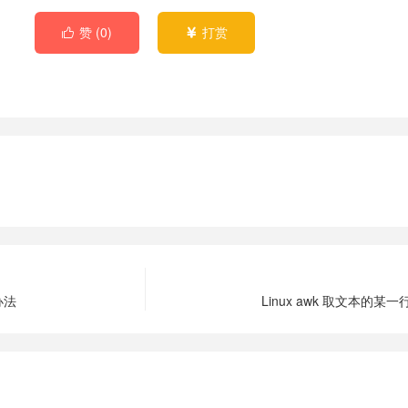
赞 (
0
)
打赏


决办法
Linux awk 取文本的某