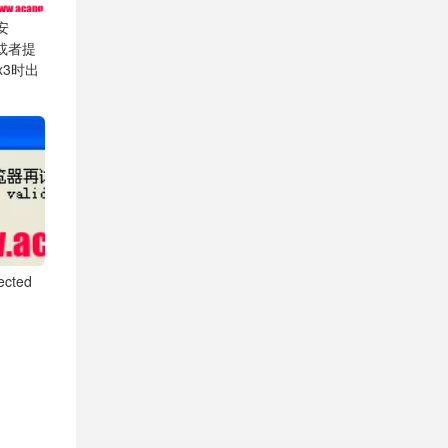
安
.1或者提
Fx3时出
cted