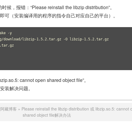
报错：“Please reinstall the libzip distribution”。
即可（安装编译用的程序的指令自己对应自己的平台）。
ke -y

g/download/libzip-1.5.2.tar.gz -O libzip-1.5.2.tar.gz

tar.gz

o.5: cannot open shared object file”。
安装解决问题。
：
阿藏博客
»
Please reinstall the libzip distribution 或 libzip.so.5: cannot
shared object file解决办法