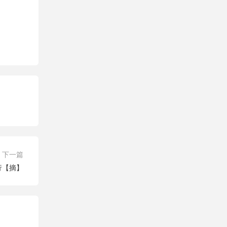
下一篇
一行【摘】