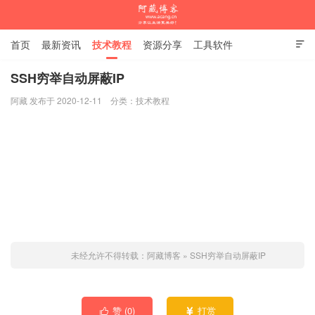
首页
最新资讯
技术教程
资源分享
工具软件

杂谈随笔
SSH穷举自动屏蔽IP
阿藏 发布于 2020-12-11
分类：
技术教程
阿藏博客
未经允许不得转载：
阿藏博客
»
SSH穷举自动屏蔽IP
赞 (
0
)
打赏

