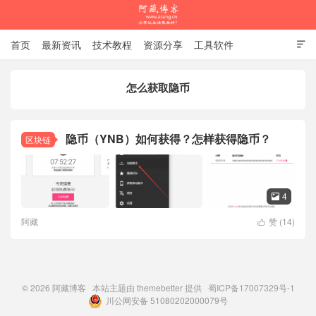
首页
最新资讯
技术教程
资源分享
工具软件

杂谈随笔
怎么获取隐币
阿藏博客
隐币（YNB）如何获得？怎样获得隐币？
区块链
4

阿藏
赞 (
14
)

© 2026
阿藏博客
本站主题由
themebetter
提供
蜀ICP备17007329号-1
川公网安备 51080202000079号