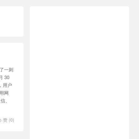
了一则
 30
问，用户
用网
微信、
赞 (
0
)
