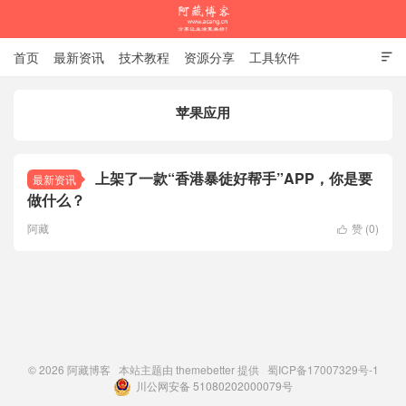
首页
最新资讯
技术教程
资源分享
工具软件

杂谈随笔
苹果应用
阿藏博客
上架了一款“香港暴徒好帮手”APP，你是要
最新资讯
做什么？
阿藏
赞 (
0
)

© 2026
阿藏博客
本站主题由
themebetter
提供
蜀ICP备17007329号-1
川公网安备 51080202000079号