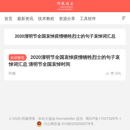
首页
最新资讯
技术教程
资源分享
工具软件

杂谈随笔
2020清明节全国哀悼疫情牺牲烈士的句子哀悼词汇总
阿藏博客
2020清明节全国哀悼疫情牺牲烈士的句子哀
杂谈随笔
悼词汇总 清明节全国哀悼时间
阿藏
赞 (
54
)

© 2026
阿藏博客
本站主题由
themebetter
提供
蜀ICP备17007329号-1
川公网安备 51080202000079号