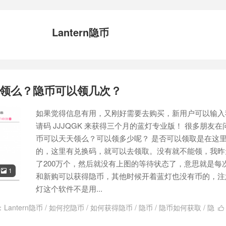
Lantern隐币
领么？隐币可以领几次？
如果觉得信息有用，又刚好需要去购买，新用户可以输入
请码 JJJQGK 来获得三个月的蓝灯专业版！ 很多朋友在
币可以天天领么？可以领多少呢？ 是否可以领取是在这
的，这里有兑换码，就可以去领取。没有就不能领，我昨
了200万个，然后就没有上图的等待状态了，意思就是每
1

和新购可以获得隐币，其他时候开着蓝灯也没有币的，注
灯这个软件不是用...
：
Lantern隐币
/
如何挖隐币
/
如何获得隐币
/
隐币
/
隐币如何获取
/
隐
