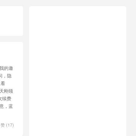
我的邀
问，隐
里看
天刚领
次续费
意，蓝
赞 (
17
)