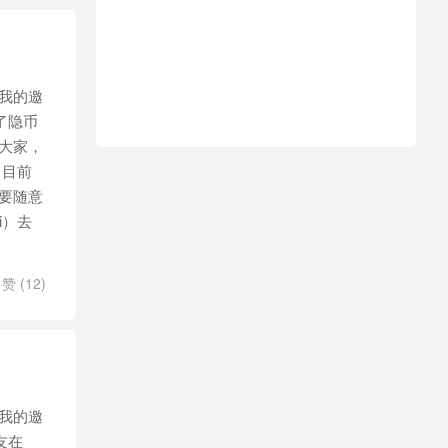
我的邀
了隐币
大家，
。目前
要随意
i）去
赞 (
12
)
我的邀
友在