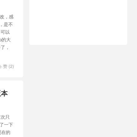
更改，感
到，是不
一可以
p的大
件了，
赞 (
2
)

版本
这次只
了一下
现在的