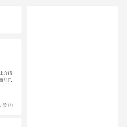
网上介绍
过目前已
赞 (
1
)
