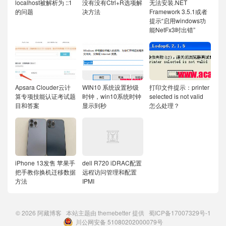
localhost被解析为 ::1
没有没有Ctrl+R选项解
无法安装.NET
的问题
决方法
Framework 3.5.1或者
提示“启用windows功
能NetFx3时出错”
Apsara Clouder云计
WIN10 系统设置秒级
打印文件提示：printer
算专项技能认证考试题
时钟，win10系统时钟
selected is not valid
目和答案
显示到秒
怎么处理？
iPhone 13发售 苹果手
dell R720 iDRAC配置
把手教你换机迁移数据
远程访问管理和配置
方法
IPMI
© 2026
阿藏博客
本站主题由
themebetter
提供
蜀ICP备17007329号-1
川公网安备 51080202000079号