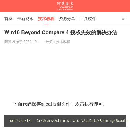
首页
最新资讯
技术教程
资源分享
工具软件

杂谈随笔
Win10 Beyond Compare 4 授权失效的解决办法
阿藏 发布于 2020-12-11
分类：
技术教程
阿藏博客
下面代码保存到bat后缀文件，双击执行即可。
del/q/a/f/s "C:\Users\Administrator\AppData\Roaming\Scooter