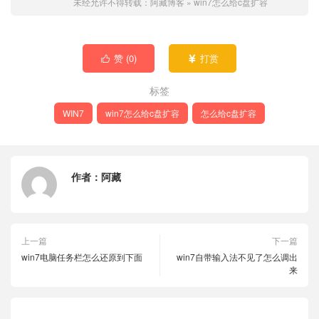
未经允许不得转载：
阿藏博客
»
win7怎么给c盘扩容
赞 (
0
)
打赏


标签
WIN7
win7怎么给c盘扩容
怎么给c盘扩容
作者：
阿藏
上一篇
下一篇
win7电脑任务栏怎么还原到下面
win7自带输入法不见了怎么调出
来