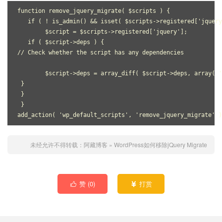
function remove_jquery_migrate( $scripts ) {

   if ( ! is_admin() && isset( $scripts->registered['jquery
        $script = $scripts->registered['jquery'];

   if ( $script->deps ) { 

// Check whether the script has any dependencies

        $script->deps = array_diff( $script->deps, array( '
 }

 }

 }

add_action( 'wp_default_scripts', 'remove_jquery_migrate' )
未经允许不得转载：
阿藏博客
»
WordPress如何移除jQuery Migrate
赞 (
0
)
打赏

