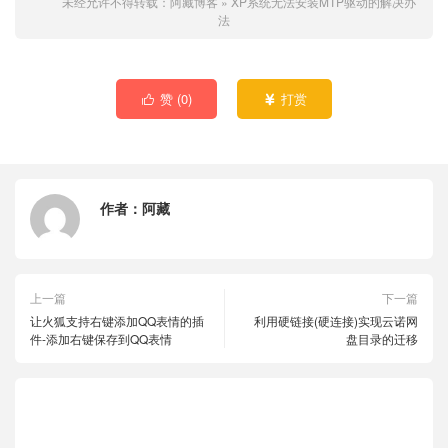
未经允许不得转载：
阿藏博客
»
XP系统无法安装MTP驱动的解决办
法
赞 (
0
)
打赏


作者：
阿藏
上一篇
下一篇
让火狐支持右键添加QQ表情的插
利用硬链接(硬连接)实现云诺网
件-添加右键保存到QQ表情
盘目录的迁移