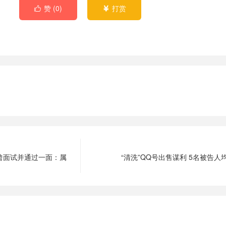
赞 (
0
)
打赏


曾面试并通过一面：属
“清洗”QQ号出售谋利 5名被告人