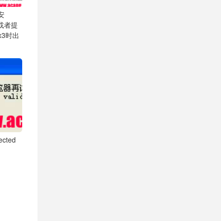
安
.1或者提
Fx3时出
cted