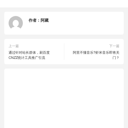
作者：
阿藏
上一篇
下一篇
通过针对站长群体，刷百度
阿里不懂音乐?虾米音乐即将关
CNZZ统计工具推广引流
门？