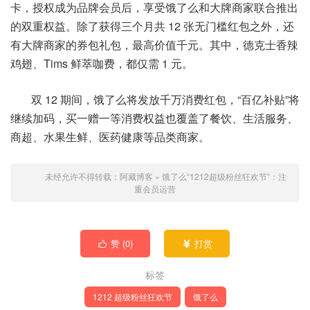
卡，授权成为品牌会员后，享受饿了么和大牌商家联合推出
的双重权益。除了获得三个月共 12 张无门槛红包之外，还
有大牌商家的券包礼包，最高价值千元。其中，德克士香辣
鸡翅、Tims 鲜萃咖费，都仅需 1 元。
双 12 期间，饿了么将发放千万消费红包，“百亿补贴”将
继续加码，买一赠一等消费权益也覆盖了餐饮、生活服务、
商超、水果生鲜、医药健康等品类商家。
未经允许不得转载：
阿藏博客
»
饿了么“1212超级粉丝狂欢节”：注
重会员运营
赞 (
0
)
打赏


标签
1212 超级粉丝狂欢节
饿了么