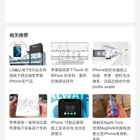
相关推荐
LG确认将于8月起在韩
苹果获得屏下Touch ID
iPhone因安全漏洞上
国线下商店销售苹果
和Face ID专利：要和
热搜，苹果：暂时无法
iPhone等产品
刘海屏说拜拜
修复，法国总统也中招
profile-avatar
苹果获得一项滑动式柔
iPhone 13新品展望：
请购买Apple Care：
性屏电子设备设计专利
跟上安卓步伐 支持息
使用MagSafe外接电池
屏显示
要注意iPhone有摔机
风险