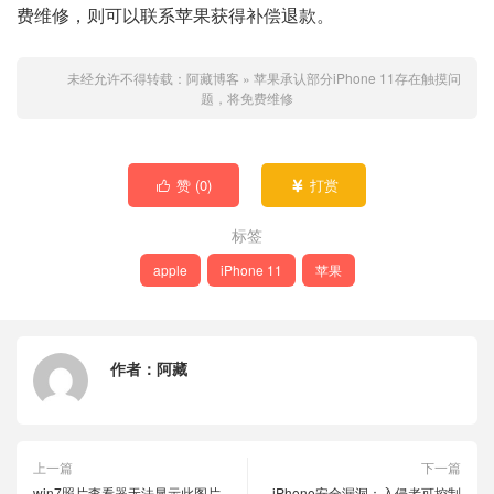
费维修，则可以联系苹果获得补偿退款。
未经允许不得转载：
阿藏博客
»
苹果承认部分iPhone 11存在触摸问
题，将免费维修
赞 (
0
)
打赏


标签
apple
iPhone 11
苹果
作者：
阿藏
上一篇
下一篇
win7照片查看器无法显示此图片
iPhone安全漏洞：入侵者可控制